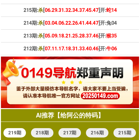
215期:
杀
[
06.29.31.32.34.37.45.47
]开:
蛇14
214期:
杀
[
03.04.06.22.26.41.44.47
]开:兔04
213期:
杀
[
05.09.18.21.25.28.37.46
]开:
猴35
212期:
杀
[
07.11.17.18.31.33.40.46
]开:
牛06
AI推荐【给阿公的特码】
219期
218期
217期
216期
215期