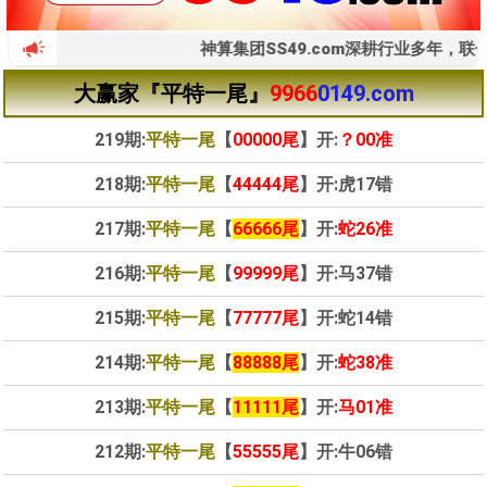
神算集团SS49.com深耕行业多年，联合49图库849
大赢家『平特一尾』
9966
0149.com
219期:
平特一尾
【
00000
尾
】开:
？00准
218期:
平特一尾
【
44444
尾
】开:虎17错
217期:
平特一尾
【
66666
尾
】开:
蛇26准
216期:
平特一尾
【
99999
尾
】开:马37错
215期:
平特一尾
【
77777
尾
】开:蛇14错
214期:
平特一尾
【
88888
尾
】开:
蛇38准
213期:
平特一尾
【
11111
尾
】开:
马01准
212期:
平特一尾
【
55555
尾
】开:牛06错