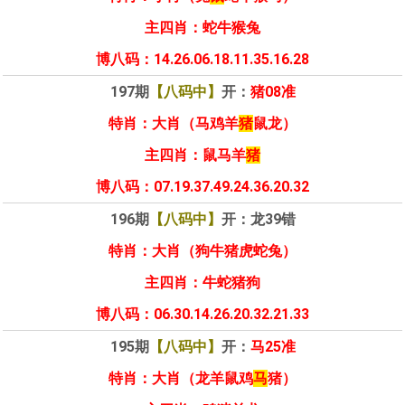
主四肖：蛇牛猴兔
博八码：14.26.06.18.11.35.16.28
197期
【八码中】
开：
猪08准
特肖：大肖（马鸡羊
猪
鼠龙）
主四肖：鼠马羊
猪
博八码：07.19.37.49.24.36.20.32
196期
【八码中】
开：龙39错
特肖：大肖（狗牛猪虎蛇兔）
主四肖：牛蛇猪狗
博八码：06.30.14.26.20.32.21.33
195期
【八码中】
开：
马25准
特肖：大肖（龙羊鼠鸡
马
猪）