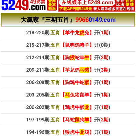
大赢家『三期五肖』
9966
0149.com
218-220期:
五肖
【羊牛龙
虎
兔】
开(
1期
)
215-217期:
五肖
【鼠狗鸡猪羊】
开(0期
)
212-214期:
五肖
【狗
猴
蛇羊
牛
】
开(
2期
)
209-211期:
五肖
【羊龙鸡
马猪
】
开(
3期
)
206-208期:
五肖
【狗鸡牛蛇
猴
】
开(
1期
)
203-205期:
五肖
【
马
兔猪鼠羊】
开(
1期
)
200-202期:
五肖
【鸡虎牛猴
龙
】
开(
1期
)
197-199期:
五肖
【马蛇
鼠
狗
羊
】
开(
2期
)
194-196期:
五肖
【猴虎牛
龙
鸡】
开(
1期
)