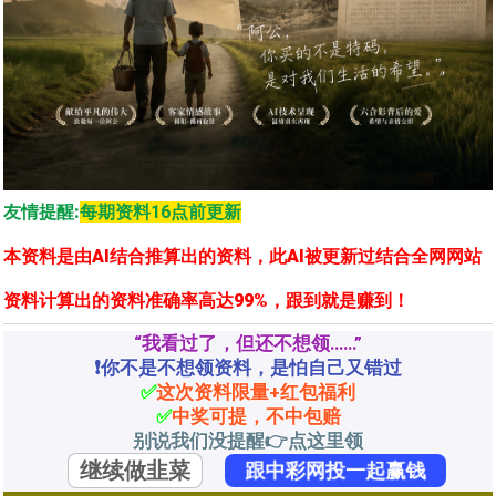
友情提醒:
每期资料16点前更新
本资料是由AI结合推算出的资料，此AI被更新过结合全网网站
资料计算出的资料准确率高达99%，跟到就是赚到！
“我看过了，但还不想领……”
❗你不是不想领资料，是怕自己又错过
✅
这次资料限量+红包福利
✅
中奖可提，不中包赔
别说我们没提醒👉点这里领
继续做韭菜
跟中彩网投一起赢钱