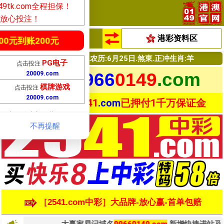
送
58
元
2541
元
中彩彩票由49图库849tk.com
请广大彩民放心投注！
澳彩资料区
港彩资料区
彩票（
2541.com
）特码
向本站押付1000万资
点击注册首存100元到账2
今:8月7日.
星期五.
农历:6月25日.煞東.正冲生肖:羊
必备！点击免费开户
9966
0149
.com
牢记：
PA视讯
点击投注
点击投注
送2541元
20009
.com
20009
站长担保
25
41
.com
已押付1千万保证金
捕鱼游戏
点击投注
点击投注
不再提醒
20009
.com
20009
博彩必备！值得选择！真正的大额
［2541.com中彩］大品牌-放心赢-首单包赔