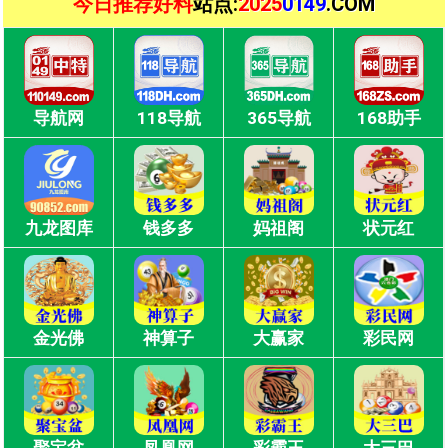
今日推荐好料
站点:
2025
0149
.COM
导航网
118导航
365导航
168助手
九龙图库
钱多多
妈祖阁
状元红
金光佛
神算子
大赢家
彩民网
聚宝盆
凤凰网
彩霸王
大三巴