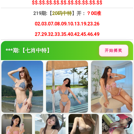
$$.$$.$$.$$.$$.$$.$$.$$.$$.$$
219期:【
20码中特
】开：
？00准
02.03.07.08.09.10.13.19.23.26
27.29.32.33.35.40.42.45.46.49
***
期:【七肖中特】
开始摇奖